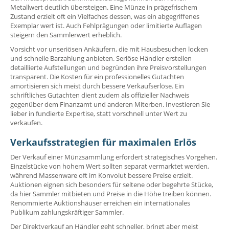
Metallwert deutlich übersteigen. Eine Münze in prägefrischem
Zustand erzielt oft ein Vielfaches dessen, was ein abgegriffenes
Exemplar wert ist. Auch Fehlprägungen oder limitierte Auflagen
steigern den Sammlerwert erheblich.
Vorsicht vor unseriösen Ankäufern, die mit Hausbesuchen locken
und schnelle Barzahlung anbieten. Seriöse Händler erstellen
detaillierte Aufstellungen und begründen ihre Preisvorstellungen
transparent. Die Kosten für ein professionelles Gutachten
amortisieren sich meist durch bessere Verkaufserlöse. Ein
schriftliches Gutachten dient zudem als offizieller Nachweis
gegenüber dem Finanzamt und anderen Miterben. Investieren Sie
lieber in fundierte Expertise, statt vorschnell unter Wert zu
verkaufen.
Verkaufsstrategien für maximalen Erlös
Der Verkauf einer Münzsammlung erfordert strategisches Vorgehen.
Einzelstücke von hohem Wert sollten separat vermarktet werden,
während Massenware oft im Konvolut bessere Preise erzielt.
Auktionen eignen sich besonders für seltene oder begehrte Stücke,
da hier Sammler mitbieten und Preise in die Höhe treiben können.
Renommierte Auktionshäuser erreichen ein internationales
Publikum zahlungskräftiger Sammler.
Der Direktverkauf an Händler geht schneller, bringt aber meist