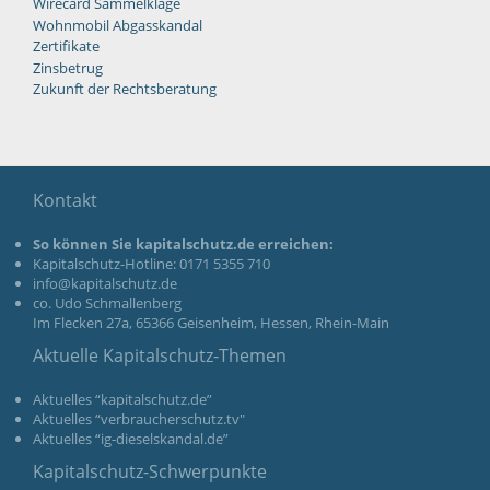
Wirecard Sammelklage
Wohnmobil Abgasskandal
Zertifikate
Zinsbetrug
Zukunft der Rechtsberatung
Kontakt
So können Sie kapitalschutz.de erreichen:
Kapitalschutz-Hotline: 0171 5355 710
info@kapitalschutz.de
co. Udo Schmallenberg
Im Flecken 27a, 65366 Geisenheim, Hessen, Rhein-Main
Aktuelle Kapitalschutz-Themen
Aktuelles “kapitalschutz.de”
Aktuelles “verbraucherschutz.tv"
Aktuelles “ig-dieselskandal.de”
Kapitalschutz-Schwerpunkte