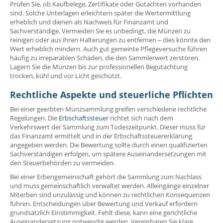
Prüfen Sie, ob Kaufbelege, Zertifikate oder Gutachten vorhanden
sind. Solche Unterlagen erleichtern später die Wertermittlung
erheblich und dienen als Nachweis für Finanzamt und
Sachverständige. Vermeiden Sie es unbedingt, die Münzen zu
reinigen oder aus ihren Halterungen zu entfernen – dies könnte den
Wert erheblich mindern. Auch gut gemeinte Pflegeversuche führen
häufig zu irreparablen Schäden, die den Sammlerwert zerstören.
Lagern Sie die Münzen bis zur professionellen Begutachtung
trocken, kühl und vor Licht geschützt.
Rechtliche Aspekte und steuerliche Pflichten
Bei einer geerbten Münzsammlung greifen verschiedene rechtliche
Regelungen. Die
Erbschaftssteuer
richtet sich nach dem
Verkehrswert der Sammlung zum Todeszeitpunkt. Dieser muss für
das Finanzamt ermittelt und in der Erbschaftssteuererklärung
angegeben werden. Die Bewertung sollte durch einen qualifizierten
Sachverständigen erfolgen, um spätere Auseinandersetzungen mit
den Steuerbehörden zu vermeiden.
Bei einer Erbengemeinschaft gehört die Sammlung zum Nachlass
und muss gemeinschaftlich verwaltet werden. Alleingänge einzelner
Miterben sind unzulässig und können zu rechtlichen Konsequenzen
führen. Entscheidungen über Bewertung und Verkauf erfordern
grundsätzlich Einstimmigkeit. Fehlt diese, kann eine gerichtliche
Auseinandersetzung notwendig werden. Vereinbaren Sie klare