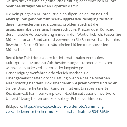
Sie sich die Zeit für eine gründliche Prüfung jeder einzelnen Münze
oder beauftragen Sie einen Experten damit.
Die Reinigung von Münzen ist ein häufiger Fehler. Patina und
Altersspuren gehören zum Wert – aggressive Reinigung zerstört
diesen unwiederbringlich. Ebenso problematisch ist die
unsachgemäße Lagerung. Fingerabdrücke, Kratzer oder Korrosion
durch falsche Aufbewahrung mindern den Wert erheblich. Fassen Sie
Münzen nur am Rand an und verwenden Sie Baumwollhandschuhe.
Bewahren Sie die Stücke in säurefreien Hüllen oder speziellen
Münzalben auf.
Rechtliche Fallstricke lauern bei internationalen Verkäufen.
Kulturgutschutz und Ausfuhrbestimmungen können den Export
wertvoller Stücke verhindern oder langwierige
Genehmigungsverfahren erforderlich machen. Bei
Erbengemeinschaften droht Haftung, wenn einzelne Miterben
eigenmächtig handeln. Dokumentieren Sie jeden Schritt und holen
Sie bei Unsicherheiten fachkundigen Rat ein. Ein spezialisierter
Rechtsanwalt kann bei komplexen Nachlasssituationen wertvolle
Unterstützung bieten und kostspielige Fehler verhindern.
Bildquelle:
https://www.pexels.com/de-de/foto/sammlung-
verschiedener-britischer-munzen-in-nahaufnahme-30413636/