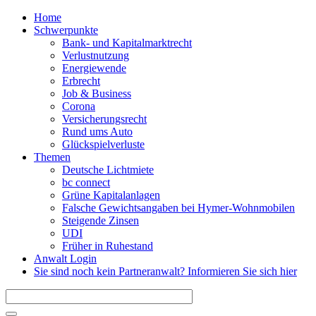
Direkt zum Inhalt
Home
Schwerpunkte
Bank- und Kapitalmarktrecht
Verlustnutzung
Energiewende
Erbrecht
Job & Business
Corona
Versicherungsrecht
Rund ums Auto
Glückspielverluste
Themen
Deutsche Lichtmiete
bc connect
Grüne Kapitalanlagen
Falsche Gewichtsangaben bei Hymer-Wohnmobilen
Steigende Zinsen
UDI
Früher in Ruhestand
Anwalt Login
Sie sind noch kein Partneranwalt? Informieren Sie sich hier