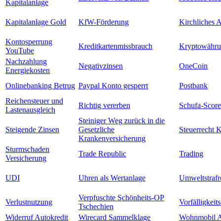
Kapitalanlage
Kapitalanlage Gold
KfW-Förderung
Kirchliches A
Kontosperrung
Kreditkartenmissbrauch
Kryptowähr
YouTube
Nachzahlung
Negativzinsen
OneCoin
Energiekosten
Onlinebanking Betrug
Paypal Konto gesperrt
Postbank
Reichensteuer und
Richtig vererben
Schufa-Score
Lastenausgleich
Steiniger Weg zurück in die
Steigende Zinsen
Gesetzliche
Steuerrecht 
Krankenversicherung
Sturmschaden
Trade Republic
Trading
Versicherung
UDI
Uhren als Wertanlage
Umweltstrafr
Verpfuschte Schönheits-OP
Verlustnutzung
Vorfälligkeit
Tschechien
Widerruf Autokredit
Wirecard Sammelklage
Wohnmobil A