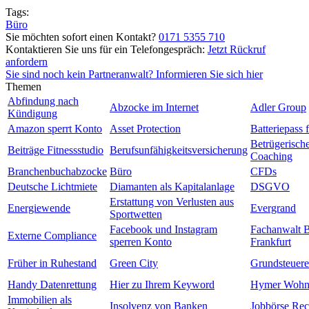
Tags:
Büro
Sie möchten sofort einen Kontakt?
0171 5355 710
Kontaktieren Sie uns für ein Telefongespräch:
Jetzt Rückruf
anfordern
Sie sind noch kein Partneranwalt? Informieren Sie sich hier
Themen
Abfindung nach
Abzocke im Internet
Adler Group
Kündigung
Amazon sperrt Konto
Asset Protection
Batteriepass 
Betrügerisch
Beiträge Fitnessstudio
Berufsunfähigkeitsversicherung
Coaching
Branchenbuchabzocke
Büro
CFDs
Deutsche Lichtmiete
Diamanten als Kapitalanlage
DSGVO
Erstattung von Verlusten aus
Energiewende
Evergrand
Sportwetten
Facebook und Instagram
Fachanwalt 
Externe Compliance
sperren Konto
Frankfurt
Früher in Ruhestand
Green City
Grundsteuere
Handy Datenrettung
Hier zu Ihrem Keyword
Hymer Wohn
Immobilien als
Insolvenz von Banken
Jobbörse Rec