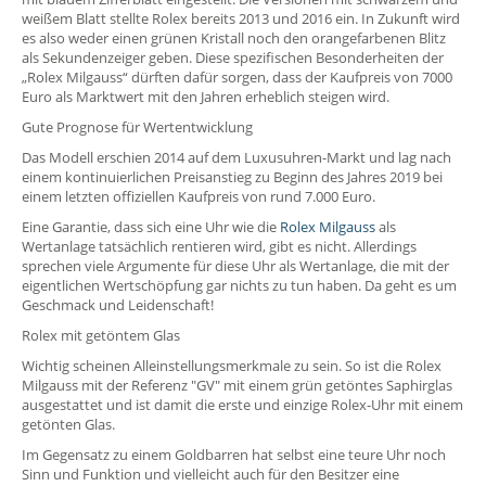
weißem Blatt stellte Rolex bereits 2013 und 2016 ein. In Zukunft wird
es also weder einen grünen Kristall noch den orangefarbenen Blitz
als Sekundenzeiger geben. Diese spezifischen Besonderheiten der
„Rolex Milgauss“ dürften dafür sorgen, dass der Kaufpreis von 7000
Euro als Marktwert mit den Jahren erheblich steigen wird.
Gute Prognose für Wertentwicklung
Das Modell erschien 2014 auf dem Luxusuhren-Markt und lag nach
einem kontinuierlichen Preisanstieg zu Beginn des Jahres 2019 bei
einem letzten offiziellen Kaufpreis von rund 7.000 Euro.
Eine Garantie, dass sich eine Uhr wie die
Rolex Milgauss
als
Wertanlage tatsächlich rentieren wird, gibt es nicht. Allerdings
sprechen viele Argumente für diese Uhr als Wertanlage, die mit der
eigentlichen Wertschöpfung gar nichts zu tun haben. Da geht es um
Geschmack und Leidenschaft!
Rolex mit getöntem Glas
Wichtig scheinen Alleinstellungsmerkmale zu sein. So ist die Rolex
Milgauss mit der Referenz "GV" mit einem grün getöntes Saphirglas
ausgestattet und ist damit die erste und einzige Rolex-Uhr mit einem
getönten Glas.
Im Gegensatz zu einem Goldbarren hat selbst eine teure Uhr noch
Sinn und Funktion und vielleicht auch für den Besitzer eine