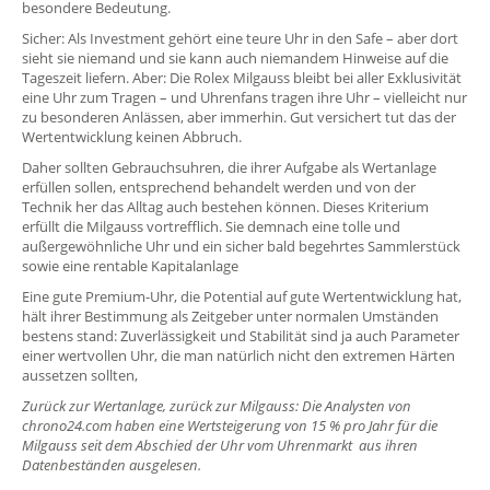
besondere Bedeutung.
Sicher: Als Investment gehört eine teure Uhr in den Safe – aber dort
sieht sie niemand und sie kann auch niemandem Hinweise auf die
Tageszeit liefern. Aber: Die Rolex Milgauss bleibt bei aller Exklusivität
eine Uhr zum Tragen – und Uhrenfans tragen ihre Uhr – vielleicht nur
zu besonderen Anlässen, aber immerhin. Gut versichert tut das der
Wertentwicklung keinen Abbruch.
Daher sollten Gebrauchsuhren, die ihrer Aufgabe als Wertanlage
erfüllen sollen, entsprechend behandelt werden und von der
Technik her das Alltag auch bestehen können. Dieses Kriterium
erfüllt die Milgauss vortrefflich. Sie demnach eine tolle und
außergewöhnliche Uhr und ein sicher bald begehrtes Sammlerstück
sowie eine rentable Kapitalanlage
Eine gute Premium-Uhr, die Potential auf gute Wertentwicklung hat,
hält ihrer Bestimmung als Zeitgeber unter normalen Umständen
bestens stand: Zuverlässigkeit und Stabilität sind ja auch Parameter
einer wertvollen Uhr, die man natürlich nicht den extremen Härten
aussetzen sollten,
Zurück zur Wertanlage, zurück zur Milgauss: Die Analysten von
chrono24.com haben eine Wertsteigerung von 15 % pro Jahr für die
Milgauss seit dem Abschied der Uhr vom Uhrenmarkt aus ihren
Datenbeständen ausgelesen.