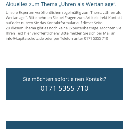
Aktuelles zum Thema „Uhren als Wertanlage“.
Unsere Experten veröffentlichen regelmäßig zum Thema „Uhren als
Wertanlage“. Bitte nehmen Sie bei Fragen zum Artikel direkt Kontakt
auf oder nutzen Sie das Kontaktformular auf dieser Seite.
Zu diesem Thema gibt es noch keine Expertenbeiträge. Möchten Sie
Ihren Text hier veröffentlichen? Bitte melden Sie sich per Mail an
info@kapitalschutz.de oder per Telefon unter 0171 5355 710
Sie möchten sofort einen Kontakt?
0171 5355 710