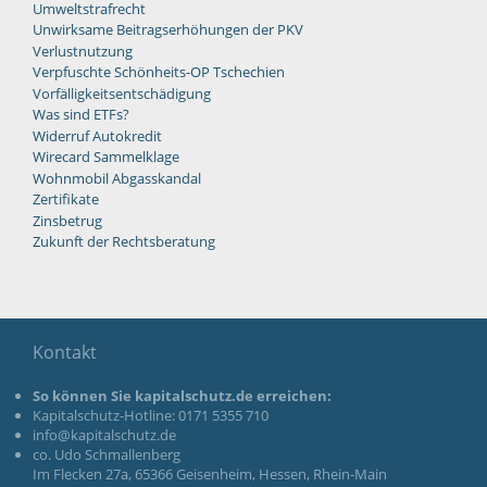
Umweltstrafrecht
Unwirksame Beitragserhöhungen der PKV
Verlustnutzung
Verpfuschte Schönheits-OP Tschechien
Vorfälligkeitsentschädigung
Was sind ETFs?
Widerruf Autokredit
Wirecard Sammelklage
Wohnmobil Abgasskandal
Zertifikate
Zinsbetrug
Zukunft der Rechtsberatung
Kontakt
So können Sie kapitalschutz.de erreichen:
Kapitalschutz-Hotline: 0171 5355 710
info@kapitalschutz.de
co. Udo Schmallenberg
Im Flecken 27a, 65366 Geisenheim, Hessen, Rhein-Main