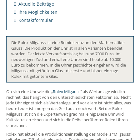
Aktuelle Beiträge
Ihre Möglichkeiten
Kontaktformular
Die Rolex Milgauss ist eine Reminiszenz an den Mathematiker
Gauss. Die Produktion der Uhr ist in allen Varianten beendet
worden. Der letzte Verkaufspreis lag bei rund 7000 Euro. Im
neuwertigen Zustand erhaltene Uhren sind heute ab 10.000
Euro zu bekommen. In die Uhrengeschichte eingehen wird die
Milgauss mit getöntem Glas - die erste und bisher einzuge
Rolex mit getöntem Glas.
Ob sich eine Uhr wie die „
Rolex Milgauss
“ als Wertanlage wirklich
rechnet, das hängt von den unterschiedlichsten Faktoren ab. Nicht
jede Uhr eignet sich als Wertanlage und vor allem ist nicht alles, was
heute teuer ist, morgen das Geld auch noch wert. Bei der Rolex
Milgauss ist sich die Expertenwelt grad mal einig: Diese Uhr wird
Kultstatus erreichen und sich in die Reihe berühmter Rolex-Uhren
einreichen.
Rolex hat aktuell die Produktionseinstellung des Modells “Milgauss”
mit blauem Zifferblatt eingestellt. Die Versionen mit schwarzem und