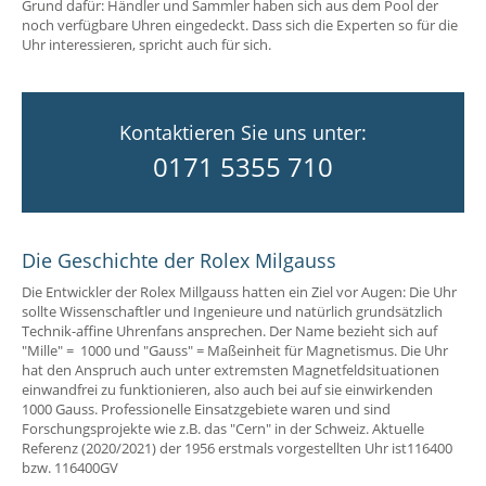
Grund dafür: Händler und Sammler haben sich aus dem Pool der
noch verfügbare Uhren eingedeckt. Dass sich die Experten so für die
Uhr interessieren, spricht auch für sich.
Kontaktieren Sie uns unter:
0171 5355 710
Die Geschichte der Rolex Milgauss
Die Entwickler der Rolex Millgauss hatten ein Ziel vor Augen: Die Uhr
sollte Wissenschaftler und Ingenieure und natürlich grundsätzlich
Technik-affine Uhrenfans ansprechen. Der Name bezieht sich auf
"Mille" = 1000 und "Gauss" = Maßeinheit für Magnetismus. Die Uhr
hat den Anspruch auch unter extremsten Magnetfeldsituationen
einwandfrei zu funktionieren, also auch bei auf sie einwirkenden
1000 Gauss. Professionelle Einsatzgebiete waren und sind
Forschungsprojekte wie z.B. das "Cern" in der Schweiz. Aktuelle
Referenz (2020/2021) der 1956 erstmals vorgestellten Uhr ist116400
bzw. 116400GV