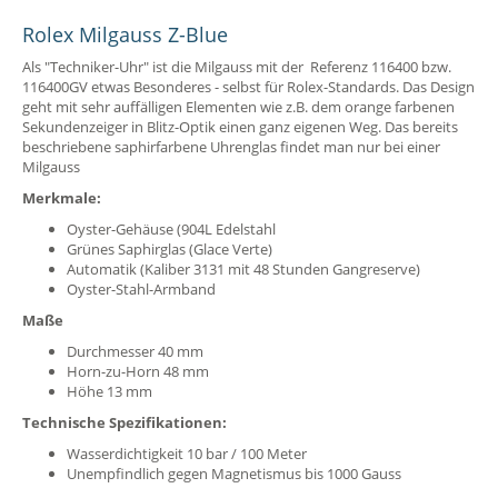
Rolex Milgauss Z-Blue
Als "Techniker-Uhr" ist die Milgauss mit der Referenz 116400 bzw.
116400GV etwas Besonderes - selbst für Rolex-Standards. Das Design
geht mit sehr auffälligen Elementen wie z.B. dem orange farbenen
Sekundenzeiger in Blitz-Optik einen ganz eigenen Weg. Das bereits
beschriebene saphirfarbene Uhrenglas findet man nur bei einer
Milgauss
Merkmale:
Oyster-Gehäuse (904L Edelstahl
Grünes Saphirglas (Glace Verte)
Automatik (Kaliber 3131 mit 48 Stunden Gangreserve)
Oyster-Stahl-Armband
Maße
Durchmesser 40 mm
Horn-zu-Horn 48 mm
Höhe 13 mm
Technische Spezifikationen:
Wasserdichtigkeit 10 bar / 100 Meter
Unempfindlich gegen Magnetismus bis 1000 Gauss