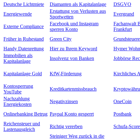
Deutsche Lichtmiete
Diamanten als Kapitalanlage
DSGVO
Erstattung von Verlusten aus
Energiewende
Evergrand
Sportwetten
Facebook und Instagram
Fachanwalt 
Externe Compliance
sperren Konto
Frankfurt
Früher in Ruhestand
Green City
Grundsteuere
Handy Datenrettung
Hier zu Ihrem Keyword
Hymer Wohn
Immobilien als
Insolvenz von Banken
Jobbörse Rec
Kapitalanlage
Kapitalanlage Gold
KfW-Förderung
Kirchliches A
Kontosperrung
Kreditkartenmissbrauch
Kryptowähr
YouTube
Nachzahlung
Negativzinsen
OneCoin
Energiekosten
Onlinebanking Betrug
Paypal Konto gesperrt
Postbank
Reichensteuer und
Richtig vererben
Schufa-Score
Lastenausgleich
Steiniger Weg zurück in die