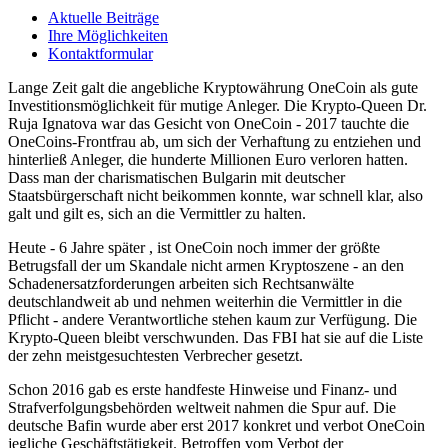
Aktuelle Beiträge
Ihre Möglichkeiten
Kontaktformular
Lange Zeit galt die angebliche Kryptowährung OneCoin als gute
Investitionsmöglichkeit für mutige Anleger. Die Krypto-Queen Dr.
Ruja Ignatova war das Gesicht von OneCoin - 2017 tauchte die
OneCoins-Frontfrau ab, um sich der Verhaftung zu entziehen und
hinterließ Anleger, die hunderte Millionen Euro verloren hatten.
Dass man der charismatischen Bulgarin mit deutscher
Staatsbürgerschaft nicht beikommen konnte, war schnell klar, also
galt und gilt es, sich an die Vermittler zu halten.
Heute - 6 Jahre später , ist OneCoin noch immer der größte
Betrugsfall der um Skandale nicht armen Kryptoszene - an den
Schadenersatzforderungen arbeiten sich Rechtsanwälte
deutschlandweit ab und nehmen weiterhin die Vermittler in die
Pflicht - andere Verantwortliche stehen kaum zur Verfügung. Die
Krypto-Queen bleibt verschwunden. Das FBI hat sie auf die Liste
der zehn meistgesuchtesten Verbrecher gesetzt.
Schon 2016 gab es erste handfeste Hinweise und Finanz- und
Strafverfolgungsbehörden weltweit nahmen die Spur auf. Die
deutsche Bafin wurde aber erst 2017 konkret und verbot OneCoin
jegliche Geschäftstätigkeit. Betroffen vom Verbot der