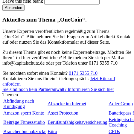
Leave this field blank
Absenden
Aktuelles zum Thema „OneCoin“.
Unsere Experten veröffentlichen regelmäßig zum Thema
„OneCoin“. Bitte nehmen Sie bei Fragen zum Artikel direkt Kontakt
auf oder nutzen Sie das Kontaktformular auf dieser Seite.
Zu diesem Thema gibt es noch keine Expertenbeiträge. Möchten Sie
Ihren Text hier veröffentlichen? Bitte melden Sie sich per Mail an
info@kapitalschutz.de oder per Telefon unter 0171 5355 710
Sie möchten sofort einen Kontakt?
0171 5355 710
Kontaktieren Sie uns für ein Telefongespräch:
Jetzt Rückruf
anfordern
Sie sind noch kein Partneranwalt? Informieren Sie sich hier
Themen
Abfindung nach
Abzocke im Internet
Adler Group
Kündigung
Amazon sperrt Konto
Asset Protection
Batteriepass 
Betrügerisch
Beiträge Fitnessstudio
Berufsunfähigkeitsversicherung
Coaching
Branchenbuchabzocke
Büro
CFDs