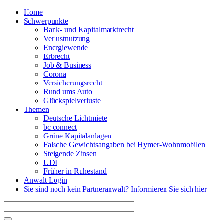
Direkt zum Inhalt
Home
Schwerpunkte
Bank- und Kapitalmarktrecht
Verlustnutzung
Energiewende
Erbrecht
Job & Business
Corona
Versicherungsrecht
Rund ums Auto
Glückspielverluste
Themen
Deutsche Lichtmiete
bc connect
Grüne Kapitalanlagen
Falsche Gewichtsangaben bei Hymer-Wohnmobilen
Steigende Zinsen
UDI
Früher in Ruhestand
Anwalt Login
Sie sind noch kein Partneranwalt? Informieren Sie sich hier