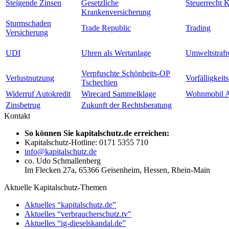
Steigende Zinsen
Gesetzliche
Steuerrecht 
Krankenversicherung
Sturmschaden
Trade Republic
Trading
Versicherung
UDI
Uhren als Wertanlage
Umweltstrafr
Verpfuschte Schönheits-OP
Verlustnutzung
Vorfälligkeit
Tschechien
Widerruf Autokredit
Wirecard Sammelklage
Wohnmobil A
Zinsbetrug
Zukunft der Rechtsberatung
Kontakt
So können Sie kapitalschutz.de erreichen:
Kapitalschutz-Hotline: 0171 5355 710
info@kapitalschutz.de
co. Udo Schmallenberg
Im Flecken 27a, 65366 Geisenheim, Hessen, Rhein-Main
Aktuelle Kapitalschutz-Themen
Aktuelles “kapitalschutz.de”
Aktuelles “verbraucherschutz.tv"
Aktuelles “ig-dieselskandal.de”