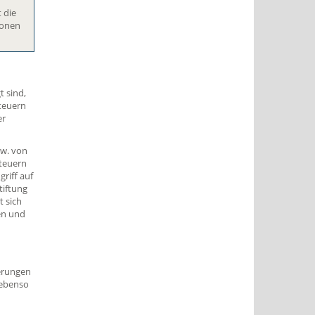
 die
ionen
t sind,
Steuern
er
zw. von
Steuern
griff auf
tiftung
t sich
en und
derungen
 ebenso