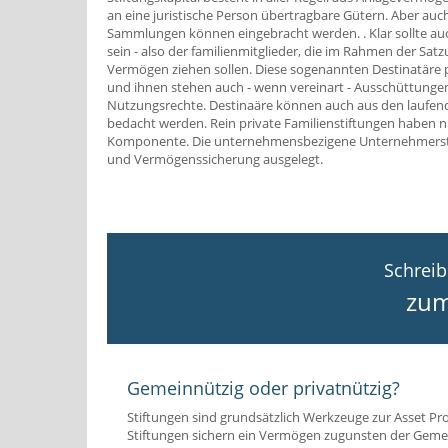
an eine juristische Person übertragbare Gütern. Aber au
Sammlungen können eingebracht werden. . Klar sollte au
sein - also der familienmitglieder, die im Rahmen der Sat
Vermögen ziehen sollen. Diese sogenannten Destinatäre p
und ihnen stehen auch - wenn vereinart - Ausschüttunge
Nutzungsrechte. Destinaäre können auch aus den laufen
bedacht werden. Rein private Familienstiftungen haben 
Komponente. Die unternehmensbezigene Unternehmerstiftu
und Vermögenssicherung ausgelegt.
Schreib
zum
Gemeinnützig oder privatnützig?
Stiftungen sind grundsätzlich Werkzeuge zur Asset Pro
Stiftungen sichern ein Vermögen zugunsten der Gemei