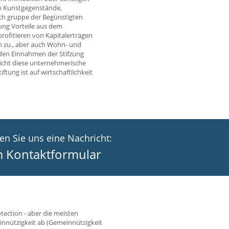
ch Kunstgegenstände,
ch gruppe der Begünstigten
zung Vorteile aus dem
rofitieren von Kapitalerträgen
n zu., aber auch Wohn- und
den Einnahmen der Stifzung
nicht diese unternehmerische
ng ist auf wirtschaftlichkeit
en Sie uns eine Nachricht:
 Kontaktformular
tection - aber die meisten
nnützigkeit ab (Gemeinnützigkeit