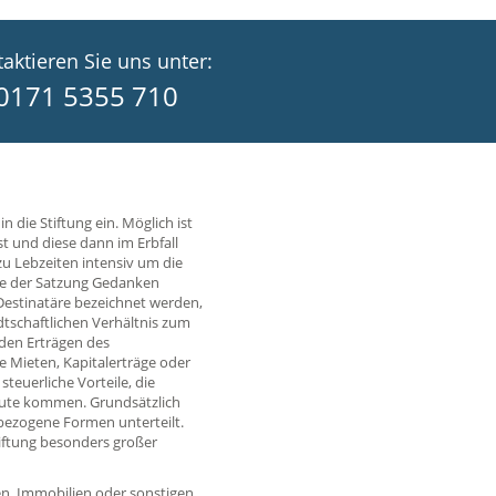
aktieren Sie uns unter:
0171 5355 710
in die Stiftung ein. Möglich ist
st und diese dann im Erbfall
 zu Lebzeiten intensiv um die
re der Satzung Gedanken
 Destinatäre bezeichnet werden,
tschaftlichen Verhältnis zum
den Erträgen des
e Mieten, Kapitalerträge oder
teuerliche Vorteile, die
 Gute kommen. Grundsätzlich
bezogene Formen unterteilt.
iftung besonders großer
gen, Immobilien oder sonstigen