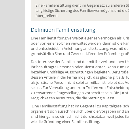
Eine Familienstiftung dient im Gegensatz zu anderen S
langfristige Sicherung des Familienvermögens und die 
übergreifend.
Definition Familienstiftung
Eine Familienstiftung verwaltet eigenes Vermögen als jur
oder von einer solchen verwaltet werden, dann ist die Fam
und entscheidet in Anlehnung an die Satzung, was mit 
grundsätzlich Sinn und Zweck erklärenden Präambel gro
Das Interesse der Familie und der mit ihr verbundenen Un
ihr beauftragte Personen oder Dienstleister, kann zum B
bezahlen undfällige Ausschüttungen begleiten. Der große Vo
dessen Anteile in der Firma möglich, das gleiche gilt z..B
als jurstische Person nicht selbt anreifbar ist, bleibt das
selbst. Zur Verwaltung und zum Treffen von Entscheidunge
zu erwartende Fragestellungen vorbereitet sein. Die jurist
Möglichkeiten ausnutzen, die die Satzung zulässt.
Eine Familienstiftung hat im Gegenteil zu Kapitalgesellsch
organisiert sich ausschhließlich über die Vorgaben und En
sind hier ganz so einfach nicht durchsetzbar, weil jedes 
wie die Gründung einer Familienstiftung.