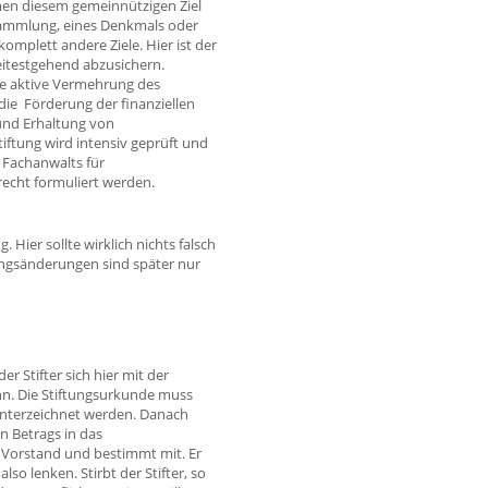
en diesem gemeinnützigen Ziel
 Sammlung, eines Denkmals oder
komplett andere Ziele. Hier ist der
eitestgehend abzusichern.
die aktive Vermehrung des
die Förderung der finanziellen
 und Erhaltung von
iftung wird intensiv geprüft und
 Fachanwalts für
recht formuliert werden.
. Hier sollte wirklich nichts falsch
ngsänderungen sind später nur
er Stifter sich hier mit der
n. Die Stiftungsurkunde muss
g unterzeichnet werden. Danach
en Betrags in das
im Vorstand und bestimmt mit. Er
o lenken. Stirbt der Stifter, so