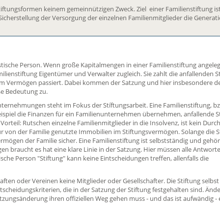
tiftungsformen keinem gemeinnützigen Zweck. Ziel einer Familienstiftung ist
Sicherstellung der Versorgung der einzelnen Familienmitglieder die Generat
istische Person. Wenn große Kapitalmengen in einer Familienstiftung angeleg
ilienstiftung Eigentümer und Verwalter zugleich. Sie zahlt die anfallenden 
dem Vermögen passiert. Dabei kommen der Satzung und hier insbesondere d
ße Bedeutung zu.
ternehmungen steht im Fokus der Stíftungsarbeit. Eine Familienstiftung, b
eispiel die Finanzen für ein Familienunternehmen übernehmen, anfallende 
rteil: Rutschen einzelne Familienmitglieder in die Insolvenz, ist kein Durch
. für von der Familie genutzte Immobilien im Stiftungsvermögen. Solange die S
 Vermögen der Familie sicher. Eine Familienstiftung ist selbstständig und gehör
n braucht es hat eine klare Linie in der Satzung. Hier müssen alle Antwort
ische Person "Stiftung" kann keine Eintscheidungen treffen, allenfalls die
aften oder Vereinen keine Mitglieder oder Gesellschafter. Die Stiftung selbst
tscheidungskriterien, die in der Satzung der Stiftung festgehalten sind. Än
Satzungsänderung ihren offiziellen Weg gehen muss - und das ist aufwändig -