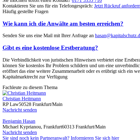
Sie möchten sofort einen Kontakt?
0171 5355 710
Kontaktieren Sie uns für ein Telefongespräch:
Jetzt Rückruf anforder
Häufig gestellte Fragen
Wie kann ich die Anwälte am besten erreichen?
Senden Sie uns eine Mail mit Ihrer Anfrage an
hasan@kapitalschutz.
Gibt es eine kostenlose Erstberatung?
Die Verbindlichkeit von juristischen Hinweisen verbietet eine Erstbe
können Sie kostenlos Ihr Problem schildern und um eine unverbindlich
eröffnet das eine weitere Zusammenarbeit oder es erübrigt sich ein w
Kapitalmarktrecht zur Verfügung
Fachleute zu diesem Thema
Christian Heitmann
RP Law
50528 Frankfurt/Main
Nachricht senden
Benjamin Hasan
Michael Kyprianou, Frankfurt
60313 Frankfurt/Main
Nachricht senden
Sie sind noch kein Partneranwalt? Informieren Sie sich hier