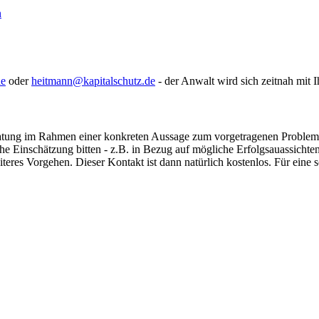
n
de
oder
heitmann@kapitalschutz.de
- der Anwalt wird sich zeitnah mit 
ratung im Rahmen einer konkreten Aussage zum vorgetragenen Problem, d
e Einschätzung bitten - z.B. in Bezug auf mögliche Erfolgsauassichten 
eiteres Vorgehen. Dieser Kontakt ist dann natürlich kostenlos. Für ein