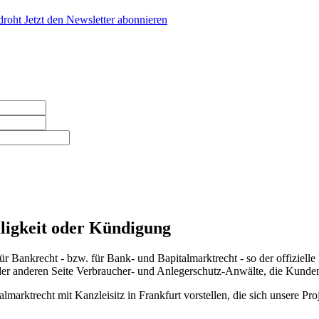
droht
Jetzt den Newsletter abonnieren
Rückrufnummer
*
E-Mail-Adresse
*
äligkeit oder Kündigung
 Bankrecht - bzw. für Bank- und Bapitalmarktrecht - so der offizielle Fa
der anderen Seite Verbraucher- und Anlegerschutz-Anwälte, die Kunden
arktrecht mit Kanzleisitz in Frankfurt vorstellen, die sich unsere Proj