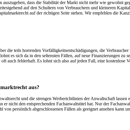
 auszugehen, dass die Stabilität der Markt nicht mehr wie gewohnt gege
h weitestgehend auf den Schultern von Verbrauchern und kleineren Kapit
apitalmarktrecht auf der richtigen Seite stehen. Wir empfehlen die Ka
er die teils horrenden Vorfälligkeitsentschädigungen, die Verbraucher
 lohnt es sich da in den seltensten Fällen, auf neue Finanzierungen zu 
oft auch fehlerhaft. Es lohnt sich also auf jeden Fall, eine kostenlose
lmarktrecht aus?
Anwaltsrecht und die strengen Werberichtlinien der Anwaltschaft lassen 
er nicht den entsprechenden Fachanwaltstitel hat. Nur der Fachanwalts
l von persönlich abgeschlossenen Fällen als geeignet ansehen kann und