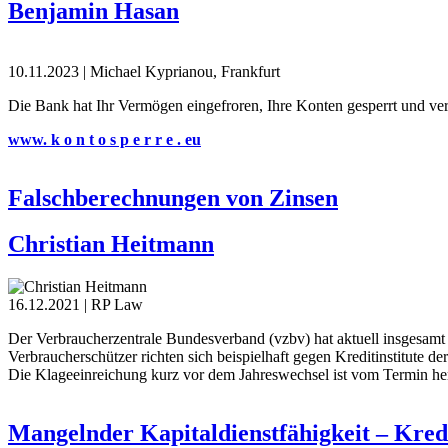
Benjamin Hasan
10.11.2023
|
Michael Kyprianou, Frankfurt
Die Bank hat Ihr Vermögen eingefroren, Ihre Konten gesperrt und ver
www. k o n t o s p e r r e . eu
Falschberechnungen von Zinsen
Christian Heitmann
16.12.2021
|
RP Law
Der Verbraucherzentrale Bundesverband (vzbv) hat aktuell insgesamt 
Verbraucherschützer richten sich beispielhaft gegen Kreditinstitute
Die Klageeinreichung kurz vor dem Jahreswechsel ist vom Termin he
Mangelnder Kapitaldienstfähigkeit – Kre