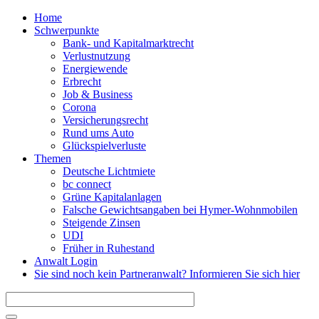
Direkt zum Inhalt
Home
Schwerpunkte
Bank- und Kapitalmarktrecht
Verlustnutzung
Energiewende
Erbrecht
Job & Business
Corona
Versicherungsrecht
Rund ums Auto
Glückspielverluste
Themen
Deutsche Lichtmiete
bc connect
Grüne Kapitalanlagen
Falsche Gewichtsangaben bei Hymer-Wohnmobilen
Steigende Zinsen
UDI
Früher in Ruhestand
Anwalt Login
Sie sind noch kein Partneranwalt? Informieren Sie sich hier