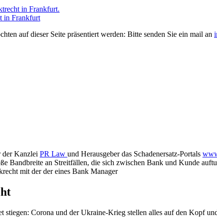
recht in Frankfurt.
 in Frankfurt
hten auf dieser Seite präsentiert werden: Bitte senden Sie ein mail an
r der Kanzlei
PR Law
und Herausgeber das Schadenersatz-Portals
www.
große Bandbreite an Streitfällen, die sich zwischen Bank und Kunde auf
nkrecht mit der der eines Bank Manager
ht
 stiegen: Corona und der Ukraine-Krieg stellen alles auf den Kopf und