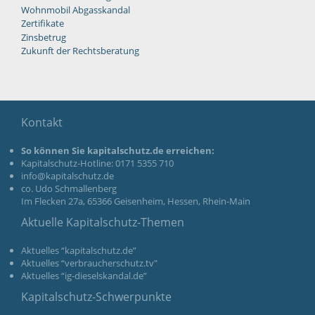
Wohnmobil Abgasskandal
Zertifikate
Zinsbetrug
Zukunft der Rechtsberatung
Kontakt
So können Sie kapitalschutz.de erreichen:
Kapitalschutz-Hotline: 0171 5355 710
info@kapitalschutz.de
co. Udo Schmallenberg
Im Flecken 27a, 65366 Geisenheim, Hessen, Rhein-Main
Aktuelle Kapitalschutz-Themen
Aktuelles “kapitalschutz.de”
Aktuelles “verbraucherschutz.tv"
Aktuelles “ig-dieselskandal.de”
Kapitalschutz-Schwerpunkte