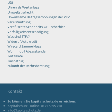
UDI
Uhren als Wertanlage
Umweltstrafrecht
Unwirksame Beitragserhöhungen der PKV
Verlustnutzung
Verpfuschte Schönheits-OP Tschechien
Vorfälligkeitsentschädigung
Was sind ETFs?
Widerruf Autokredit
Wirecard Sammelklage
Wohnmobil Abgasskandal
Zertifikate
Zinsbetrug
Zukunft der Rechtsberatung
Kontakt
So können Sie kapitalschutz.de erreichen:
Kapitalschutz-Hotline: 0171 5355 710
info@kapitalschutz.de