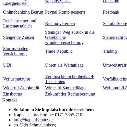
Negativzinsen
OneCoin
Energiekosten
Onlinebanking Betrug
Paypal Konto gesperrt
Postbank
Reichensteuer und
Richtig vererben
Schufa-Score
Lastenausgleich
Steiniger Weg zurück in die
Steigende Zinsen
Gesetzliche
Steuerrecht 
Krankenversicherung
Sturmschaden
Trade Republic
Trading
Versicherung
UDI
Uhren als Wertanlage
Umweltstrafr
Verpfuschte Schönheits-OP
Verlustnutzung
Vorfälligkeit
Tschechien
Widerruf Autokredit
Wirecard Sammelklage
Wohnmobil A
Zinsbetrug
Zukunft der Rechtsberatung
Kontakt
So können Sie kapitalschutz.de erreichen:
Kapitalschutz-Hotline: 0171 5355 710
info@kapitalschutz.de
co. Udo Schmallenberg