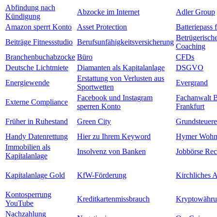
Abfindung nach
Abzocke im Internet
Adler Group
Kündigung
Amazon sperrt Konto
Asset Protection
Batteriepass 
Betrügerisch
Beiträge Fitnessstudio
Berufsunfähigkeitsversicherung
Coaching
Branchenbuchabzocke
Büro
CFDs
Deutsche Lichtmiete
Diamanten als Kapitalanlage
DSGVO
Erstattung von Verlusten aus
Energiewende
Evergrand
Sportwetten
Facebook und Instagram
Fachanwalt 
Externe Compliance
sperren Konto
Frankfurt
Früher in Ruhestand
Green City
Grundsteuere
Handy Datenrettung
Hier zu Ihrem Keyword
Hymer Wohn
Immobilien als
Insolvenz von Banken
Jobbörse Rec
Kapitalanlage
Kapitalanlage Gold
KfW-Förderung
Kirchliches A
Kontosperrung
Kreditkartenmissbrauch
Kryptowähr
YouTube
Nachzahlung