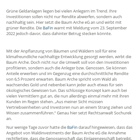
Grüne Geldanlagen liegen bei vielen Anlegern im Trend. Ihre
Investitionen sollen nicht nur Rendite abwerfen, sondern auch
nachhaltig sein. Hier setzt die Baum Arche eG an und wirbt mit
grüner Rendite. Die
BaFin
warnt mit Meldung vom 23. September
2022 jedoch davor, dass dahinter Betrug stecken könnte.
Mit der Anpflanzung von Bäumen und Wäldern soll für eine
klimafreundliche nachhaltige Entwicklung gesorgt werden, wirbt die
Baum Arche. Doch nicht nur die Umwelt soll von den Investitionen
profitieren, sondern auch die Anleger bzw. Genossen. Sie können
Anteile erwerben und im Gegenzug eine durchschnittliche Rendite
von 6,5 Prozent erwarten. Baum Arche spricht vom Wald als
wachsendes Gold und nebenbei kann jeder auch etwas für sein
ökologisches Gewissen tun. Das schlüssige Konzept kam auch bei
vielen Vermittlern gut an, die nun allerdings einmal mehr mit ihren
Kunden im Regen stehen. „Aus meiner Sicht müssen
Vertriebseinheiten und Investoren nun an einem Strang ziehen und
Wissen zusammenführen.“ Genau hier setzt Rechtsanwalt Sochurek
an.
Nur wenige Tage zuvor hatte die
BaFin
darauf hingewiesen, dass das
Angebot von Waldinvestments der Baum Arche eG die Annahme
rechtfertige, dass die Genossenschaft das Einlagengeschäft betreibt,