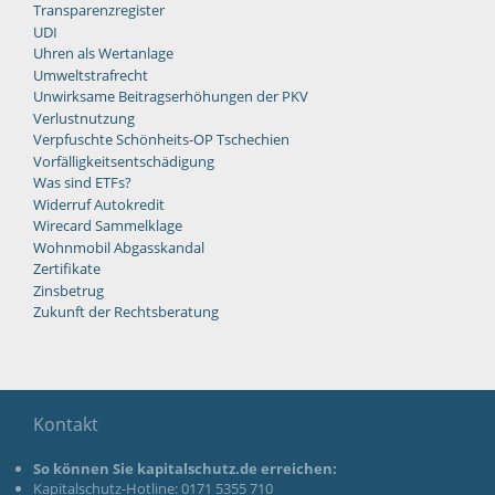
Transparenzregister
UDI
Uhren als Wertanlage
Umweltstrafrecht
Unwirksame Beitragserhöhungen der PKV
Verlustnutzung
Verpfuschte Schönheits-OP Tschechien
Vorfälligkeitsentschädigung
Was sind ETFs?
Widerruf Autokredit
Wirecard Sammelklage
Wohnmobil Abgasskandal
Zertifikate
Zinsbetrug
Zukunft der Rechtsberatung
Kontakt
So können Sie kapitalschutz.de erreichen:
Kapitalschutz-Hotline: 0171 5355 710