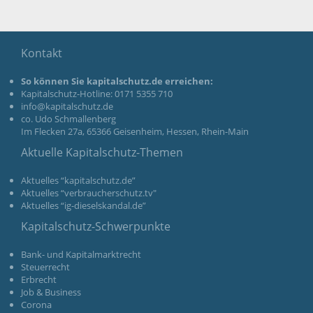
Kontakt
So können Sie kapitalschutz.de erreichen:
Kapitalschutz-Hotline: 0171 5355 710
info@kapitalschutz.de
co. Udo Schmallenberg
Im Flecken 27a, 65366 Geisenheim, Hessen, Rhein-Main
Aktuelle Kapitalschutz-Themen
Aktuelles “kapitalschutz.de”
Aktuelles “verbraucherschutz.tv"
Aktuelles “ig-dieselskandal.de”
Kapitalschutz-Schwerpunkte
Bank- und Kapitalmarktrecht
Steuerrecht
Erbrecht
Job & Business
Corona