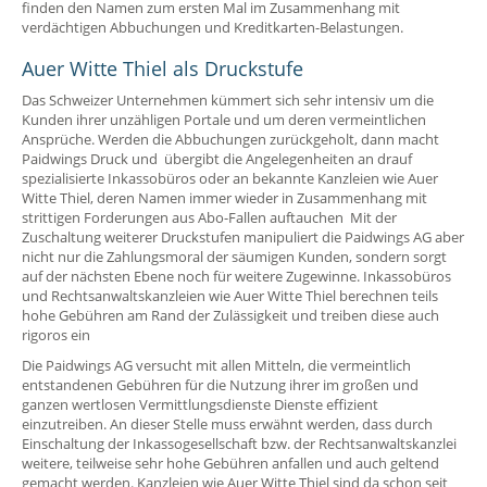
finden den Namen zum ersten Mal im Zusammenhang mit
verdächtigen Abbuchungen und Kreditkarten-Belastungen.
Auer Witte Thiel als Druckstufe
Das Schweizer Unternehmen kümmert sich sehr intensiv um die
Kunden ihrer unzähligen Portale und um deren vermeintlichen
Ansprüche. Werden die Abbuchungen zurückgeholt, dann macht
Paidwings Druck und übergibt die Angelegenheiten an drauf
spezialisierte Inkassobüros oder an bekannte Kanzleien wie Auer
Witte Thiel, deren Namen immer wieder in Zusammenhang mit
strittigen Forderungen aus Abo-Fallen auftauchen Mit der
Zuschaltung weiterer Druckstufen manipuliert die Paidwings AG aber
nicht nur die Zahlungsmoral der säumigen Kunden, sondern sorgt
auf der nächsten Ebene noch für weitere Zugewinne. Inkassobüros
und Rechtsanwaltskanzleien wie Auer Witte Thiel berechnen teils
hohe Gebühren am Rand der Zulässigkeit und treiben diese auch
rigoros ein
Die Paidwings AG versucht mit allen Mitteln, die vermeintlich
entstandenen Gebühren für die Nutzung ihrer im großen und
ganzen wertlosen Vermittlungsdienste Dienste effizient
einzutreiben. An dieser Stelle muss erwähnt werden, dass durch
Einschaltung der Inkassogesellschaft bzw. der Rechtsanwaltskanzlei
weitere, teilweise sehr hohe Gebühren anfallen und auch geltend
gemacht werden. Kanzleien wie Auer Witte Thiel sind da schon seit