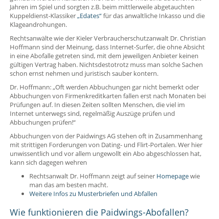
Jahren im Spiel und sorgten z.B. beim mittlerweile abgetauchten
Kuppeldienst-Klassiker
„Edates“
für das anwaltliche Inkasso und die
Klageandrohungen.
Rechtsanwälte wie der Kieler Verbraucherschutzanwalt Dr. Christian
Hoffmann sind der Meinung, dass Internet-Surfer, die ohne Absicht
in eine Abofalle getreten sind, mit dem jeweiligen Anbieter keinen
gültigen Vertrag haben. Nichtsdestotrotz muss man solche Sachen
schon ernst nehmen und juristisch sauber kontern.
Dr. Hoffmann: „Oft werden Abbuchungen gar nicht bemerkt oder
Abbuchungen von Firmenkreditkarten fallen erst nach Monaten bei
Prüfungen auf. In diesen Zeiten sollten Menschen, die viel im
Internet unterwegs sind, regelmäßig Auszüge prüfen und
Abbuchungen prüfen!“
Abbuchungen von der Paidwings AG stehen oft in Zusammenhang
mit strittigen Forderungen von Dating- und Flirt-Portalen. Wer hier
unwissentlich und vor allem ungewollt ein Abo abgeschlossen hat,
kann sich dagegen wehren
Rechtsanwalt Dr. Hoffmann zeigt auf seiner
Homepage
wie
man das am besten macht.
Weitere Infos zu Musterbriefen und Abfallen
Wie funktionieren die Paidwings-Abofallen?