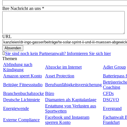
Ihre Nachricht an uns
*
URL
Absenden
Sie sind noch kein Partneranwalt? Informieren Sie sich hier
Themen
Abfindung nach
Abzocke im Internet
Adler Group
Kündigung
Amazon sperrt Konto
Asset Protection
Batteriepass 
Betrügerisch
Beiträge Fitnessstudio
Berufsunfähigkeitsversicherung
Coaching
Branchenbuchabzocke
Büro
CFDs
Deutsche Lichtmiete
Diamanten als Kapitalanlage
DSGVO
Erstattung von Verlusten aus
Energiewende
Evergrand
Sportwetten
Facebook und Instagram
Fachanwalt 
Externe Compliance
sperren Konto
Frankfurt