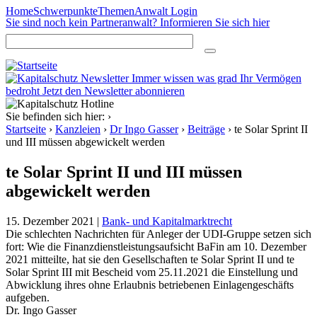
Home
Schwerpunkte
Themen
Anwalt Login
Direkt zum Inhalt
Sie sind noch kein Partneranwalt? Informieren Sie sich hier
Immer wissen was grad Ihr Vermögen
bedroht
Jetzt den Newsletter abonnieren
Sie befinden sich hier:
›
Startseite
›
Kanzleien
›
Dr Ingo Gasser
›
Beiträge
›
te Solar Sprint II
und III müssen abgewickelt werden
te Solar Sprint II und III müssen
abgewickelt werden
15. Dezember 2021 |
Bank- und Kapitalmarktrecht
Die schlechten Nachrichten für Anleger der UDI-Gruppe setzen sich
fort: Wie die Finanzdienstleistungsaufsicht BaFin am 10. Dezember
2021 mitteilte, hat sie den Gesellschaften te Solar Sprint II und te
Solar Sprint III mit Bescheid vom 25.11.2021 die Einstellung und
Abwicklung ihres ohne Erlaubnis betriebenen Einlagengeschäfts
aufgeben.
Dr. Ingo Gasser