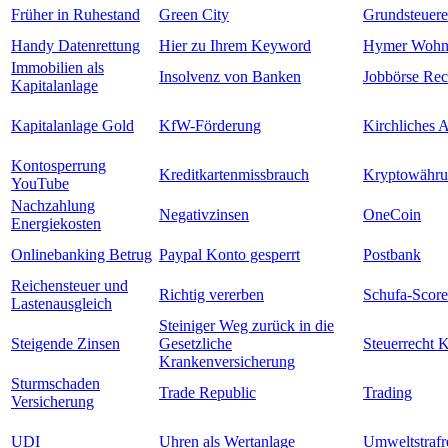
Früher in Ruhestand
Green City
Grundsteuere
Handy Datenrettung
Hier zu Ihrem Keyword
Hymer Wohn
Immobilien als
Insolvenz von Banken
Jobbörse Rec
Kapitalanlage
Kapitalanlage Gold
KfW-Förderung
Kirchliches A
Kontosperrung
Kreditkartenmissbrauch
Kryptowähr
YouTube
Nachzahlung
Negativzinsen
OneCoin
Energiekosten
Onlinebanking Betrug
Paypal Konto gesperrt
Postbank
Reichensteuer und
Richtig vererben
Schufa-Score
Lastenausgleich
Steiniger Weg zurück in die
Steigende Zinsen
Gesetzliche
Steuerrecht 
Krankenversicherung
Sturmschaden
Trade Republic
Trading
Versicherung
UDI
Uhren als Wertanlage
Umweltstrafr