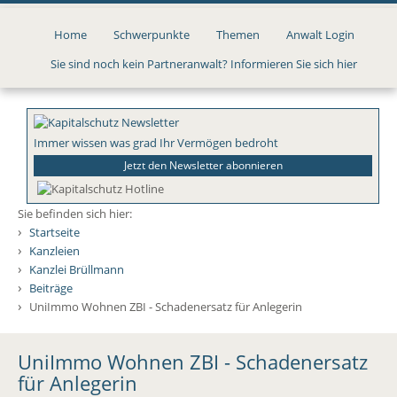
Direkt
zum
Home
Schwerpunkte
Themen
Anwalt Login
Inhalt
Sie sind noch kein Partneranwalt? Informieren Sie sich hier
Immer wissen was grad Ihr Vermögen bedroht
Jetzt den Newsletter abonnieren
Sie befinden sich hier:
›
Startseite
›
Kanzleien
›
Kanzlei Brüllmann
›
Beiträge
›
UniImmo Wohnen ZBI - Schadenersatz für Anlegerin
UniImmo Wohnen ZBI - Schadenersatz
für Anlegerin