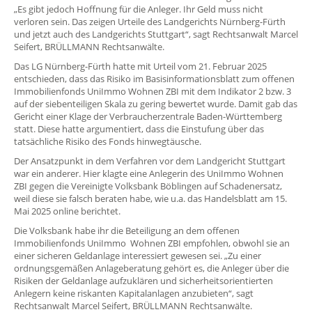
„Es gibt jedoch Hoffnung für die Anleger. Ihr Geld muss nicht
verloren sein. Das zeigen Urteile des Landgerichts Nürnberg-Fürth
und jetzt auch des Landgerichts Stuttgart“, sagt Rechtsanwalt Marcel
Seifert, BRÜLLMANN Rechtsanwälte.
Das LG Nürnberg-Fürth hatte mit Urteil vom 21. Februar 2025
entschieden, dass das Risiko im Basisinformationsblatt zum offenen
Immobilienfonds UniImmo Wohnen ZBI mit dem Indikator 2 bzw. 3
auf der siebenteiligen Skala zu gering bewertet wurde. Damit gab das
Gericht einer Klage der Verbraucherzentrale Baden-Württemberg
statt. Diese hatte argumentiert, dass die Einstufung über das
tatsächliche Risiko des Fonds hinwegtäusche.
Der Ansatzpunkt in dem Verfahren vor dem Landgericht Stuttgart
war ein anderer. Hier klagte eine Anlegerin des UniImmo Wohnen
ZBI gegen die Vereinigte Volksbank Böblingen auf Schadenersatz,
weil diese sie falsch beraten habe, wie u.a. das Handelsblatt am 15.
Mai 2025 online berichtet.
Die Volksbank habe ihr die Beteiligung an dem offenen
Immobilienfonds UniImmo Wohnen ZBI empfohlen, obwohl sie an
einer sicheren Geldanlage interessiert gewesen sei. „Zu einer
ordnungsgemäßen Anlageberatung gehört es, die Anleger über die
Risiken der Geldanlage aufzuklären und sicherheitsorientierten
Anlegern keine riskanten Kapitalanlagen anzubieten“, sagt
Rechtsanwalt Marcel Seifert, BRÜLLMANN Rechtsanwälte.