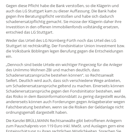
Gegen diese Pflicht habe die Bank verstoßen, so die Klägerin und
auch das LG Stuttgart kam zu dieser Auffassung. Die Bank habe
gegen ihre Beratungspflicht verstoßen und habe sich dadurch
schadenersatzpflichtig gemacht. Sie müsse der Klägerin daher ihre
Investition in den offenen Immobilienfonds vollständig ersetzen,
entschied das LG Stuttgart.
Weder das Urteil des LG Nürnberg-Fürth noch das Urteil des LG
Stuttgart ist rechtskräftig. Der Fondsinitiator Union Investment bzw.
die Volksbank Böblingen legen Berufung gegen die Entscheidungen
ein.
„Dennoch sind beide Urteile ein wichtiger Fingerzeig für die Anleger
des UniImmo Wohnen ZBI und machen deutlich, dass
Schadenersatzansprüche bestehen können“, so Rechtsanwalt
Seifert. Deutlich wird auch, dass sich verschiedene Wege anbieten,
um Schadenersatzansprüche geltend zu machen. Einerseits können
Schadenersatzansprüche gegen den Fondsinitiator bestehen, weil
das Risiko in dem Basisinformationsblatt zu gering dargestellt wurde,
andererseits können auch Forderungen gegen Anlageberater wegen
Falschberatung bestehen, wenn sie die Risiken der Geldanlage nicht
ordnungsgemäß dargestellt haben.
Die Kanzlei BRÜLLMANN Rechtsanwälte gibt betroffenen Anlegern
zum Pauschalpreis von 119 Euro inkl. MwSt. und Auslagen gern eine
Ersteinschätzung zu ihren rechtlichen Möglichkeiten. Sprechen Sie