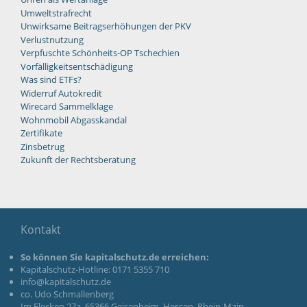
Umweltstrafrecht
Unwirksame Beitragserhöhungen der PKV
Verlustnutzung
Verpfuschte Schönheits-OP Tschechien
Vorfälligkeitsentschädigung
Was sind ETFs?
Widerruf Autokredit
Wirecard Sammelklage
Wohnmobil Abgasskandal
Zertifikate
Zinsbetrug
Zukunft der Rechtsberatung
Kontakt
So können Sie kapitalschutz.de erreichen:
Kapitalschutz-Hotline: 0171 5355 710
info@kapitalschutz.de
co. Udo Schmallenberg
Im Flecken 27a, 65366 Geisenheim, Hessen, Rhein-Main